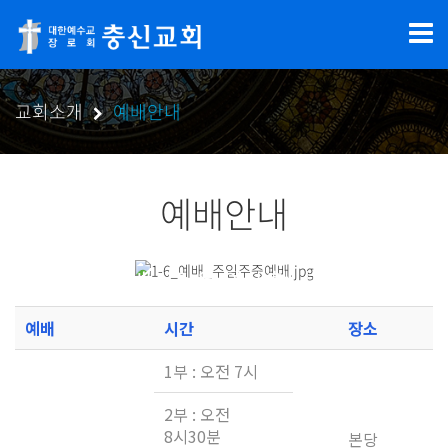
교회소개
예배안내
예배안내
충신교회
예배시간을 안내합니다.
예배
시간
장소
1부 : 오전 7시
2부 : 오전
8시30분
본당