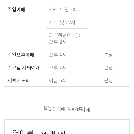
주일예배
3부 : 오전 10시
4부 : 낮 12시
5부(청년예배) :
오후 2시
주일오후예배
오후 4시
본당
수요일 저녁예배
오후 7시
본당
새벽기도회
아침 6시
본당
다음세대 예배
영아부 _
24개월 미만