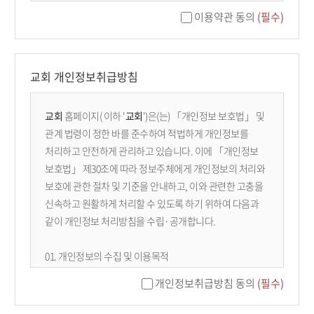
공시함으로써 효력이 발생합니다.
이용약관 동의
(필수)
② 교회는 관련 법령을 위배하지 않는 범위 내에서 본
약관을 개정할 수 있으며, 변경된 약관은 서비스를 통해
공지합니다. 이용자가 변경된 약관의 효력 발생일 이후에도
교회 개인정보취급방침
서비스를 계속 이용할 경우, 약관의 변경 사항에 동의한
것으로 간주합니다.
교회
홈페이지(
이하 '
교회
')은(는) 「개인정보 보호법」 및
제 3 조 (용어의 정의)
관계 법령이 정한 바를 준수하여 적법하게 개인정보를
1. 이용자: 본 약관에 따라 교회가 제공하는 서비스를
처리하고 안전하게 관리하고 있습니다. 이에 「개인정보
이용하는 회원 및 비회원을 말합니다.
보호법」 제30조에 따라 정보주체에게 개인정보의 처리와
2. 회원: 서비스에 접속하여 본 약관에 동의하고 이용자
보호에 관한 절차 및 기준을 안내하고, 이와 관련한 고충을
번호(ID)와 비밀번호를 발급받은 자를 말합니다.
신속하고 원활하게 처리할 수 있도록 하기 위하여 다음과
3. 콘텐츠: 교회가 서비스 상에서 제공하는 설교 영상,
같이 개인정보 처리방침을 수립·공개합니다.
텍스트, 이미지 등 모든 자료를 의미합니다.
01. 개인정보의 수집 및 이용목적
제 2 장 서비스 이용 및 관리
02. 수집하는 개인정보의 항목 및 수집방법
개인정보취급방침 동의
(필수)
03. 개인정보의 공유 및 제3자 제공
제 4 조 (이용 신청 및 승낙)
04. 개인정보 처리의 위탁